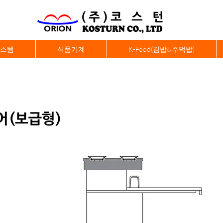
시스템
식품기계
K-Food(김밥&주먹밥)
어(보급형)