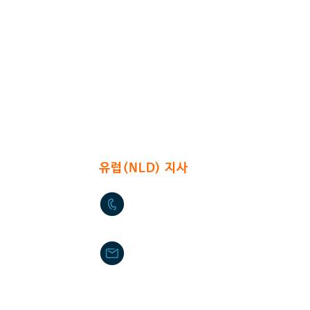
sushium@naver.com
0가길 17
(신도림동 396-221)
​유럽(NLD) 지사
+31(0)6 535 457 81
info@du-chateau.com
DU CHATEAU FOOD MACHIN
 Milperra
Provinciale weg 0ost78 2851