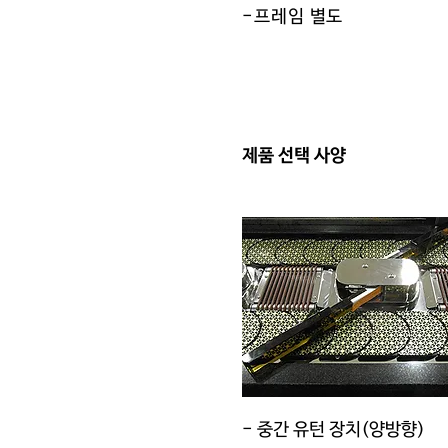
​-프레임 별도
제품 선택 사양
​- 중간 유턴 장치(양방향)