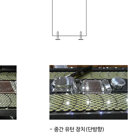
​- 중간 유턴 장치(단방향)