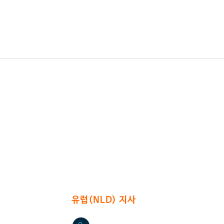
sushium@naver.com
0가길 17
(신도림동 396-221)
​유럽(NLD) 지사