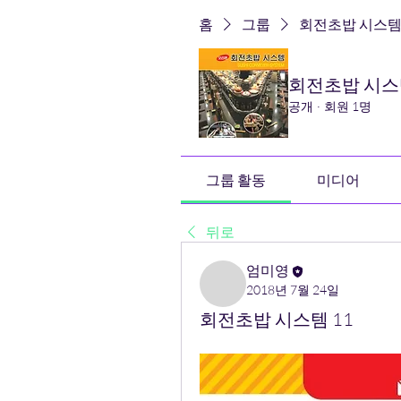
홈
그룹
회전초밥 시스템 (R
회전초밥 시스템 
공개
·
회원 1명
그룹 활동
미디어
뒤로
엄미영
2018년 7월 24일
회전초밥 시스템 11