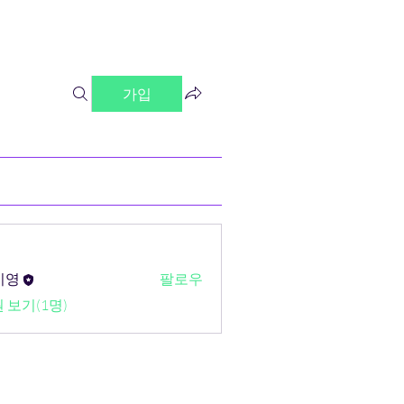
가입
미영
팔로우
 보기(1명)