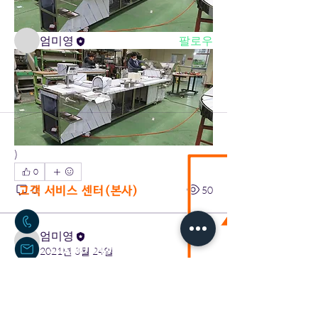
명
엄미영
팔로우
전체 회원 보기(1명)
)
0
0
50
고객 서비스 센터(본사)
02-2636-0625
엄미영
sushium@naver.com
2021년 3월 24일
칠레 김밥제조기 제작 현황(2주
서울특별시 구로구 구로중앙로 40가길 17
(신
차) working status pictures
도림동 396-221)
(Chile) Mr. Diego's