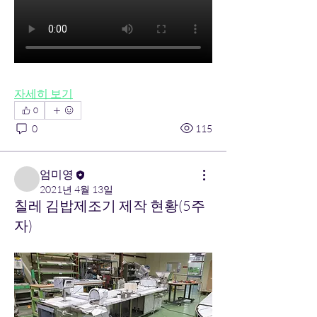
자세히 보기
0
0
115
엄미영
2021년 4월 13일
칠레 김밥제조기 제작 현황(5주
자)
소개
기계 제작 현황 확인 (Check the status of
custom-made products)