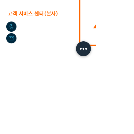
고객 서비스 센터(본사)
02-2636-0625
sushium@naver.com
서울특별시 구로구 구로중앙로 40가길 17
(신
도림동 396-221)
​호주 지사
+61-2-9772-3112
daikyo@hotmail.com
Daikyo P/L Australia
Unit
36 244-254
Horsley Milperra